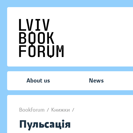
About us
News
Bookforum
/
Книжки
/
Пульсація