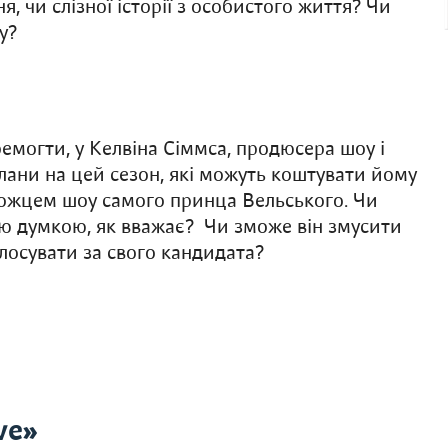
, чи слізної історії з особистого життя? Чи
су?
емогти, у Келвіна Сіммса, продюсера шоу і
плани на цей сезон, які можуть коштувати йому
можцем шоу самого принца Вельського. Чи
ою думкою, як вважає? Чи зможе він змусити
олосувати за свого кандидата?
ve»