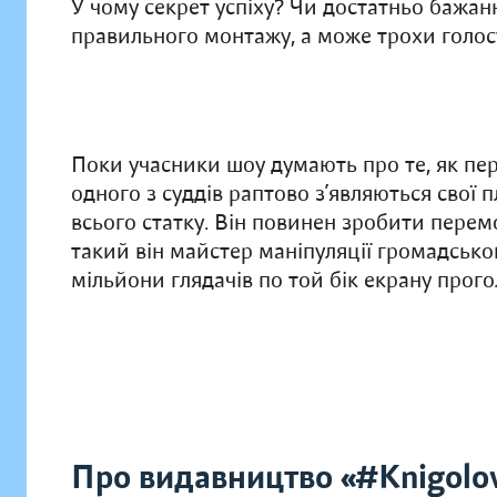
У чому секрет успіху? Чи достатньо бажання
правильного монтажу, а може трохи голо
Поки учасники шоу думають про те, як пер
одного з суддів раптово з’являються свої 
всього статку. Він повинен зробити пере
такий він майстер маніпуляції громадськ
мільйони глядачів по той бік екрану прог
Про видавництво «#Knigolo