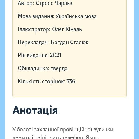
Автор:
Стросс Чарльз
Мова видання:
Українська мова
Іллюстратор:
Олег Кіналь
Перекладач:
Богдан Стасюк
Рік видання:
2021
Обкладинка:
тверда
Кількість сторінок:
336
Анотація
У болоті захланної провінційної вулички
лежить і цвірінчить телефон. Якщо