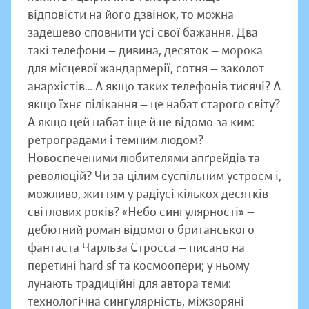
відповісти на його дзвінок, то можна
задешево сповнити усі свої бажання. Два
такі телефони — дивина, десяток — морока
для місцевої жандармерії, сотня — заколот
анархістів… А якщо таких телефонів тисячі? А
якщо їхнє пілікання — це набат старого світу?
А якщо цей набат іще й не відомо за ким:
ретроградами і темним людом?
Новоспеченими любителями апґрейдів та
революцій? Чи за цілим суспільним устроєм і,
можливо, життям у радіусі кількох десятків
світлових років? «Небо сингулярності» —
дебютний роман відомого британського
фантаста Чарльза Стросса — писано на
перетині hard sf та космоопери; у ньому
лунають традиційні для автора теми:
технологічна сингулярність, міжзоряні