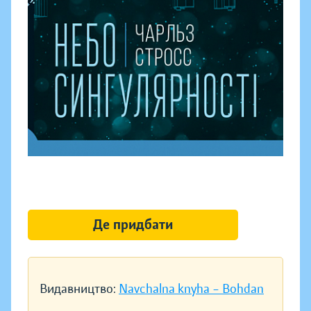
Де придбати
Видавництво:
Navchalna knyha – Bohdan