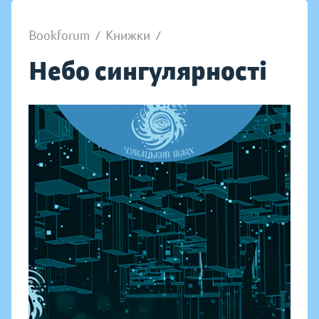
Bookforum
/
Книжки
/
Небо сингулярності