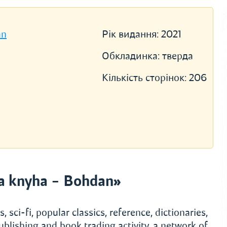
an
Рік видання:
2021
Обкладинка:
тверда
Кількість сторінок:
206
a knyha – Bohdan»
, sci-fi, popular classics, reference, dictionaries,
ublishing and book trading activity, a network of