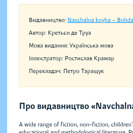
Видавництво:
Navchalna knyha – Bohd
Автор:
Кретьєн де Труа
Мова видання:
Українська мова
Іллюстратор:
Ростислав Крамар
Перекладач:
Петро Таращук
Про видавництво «Navchaln
A wide range of fiction, non-fiction, children's
educational and methodological literature. P