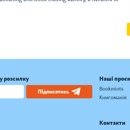
у розсилку
Наші проє
Bookmints
Підписатись
Книгоманія
Контакти