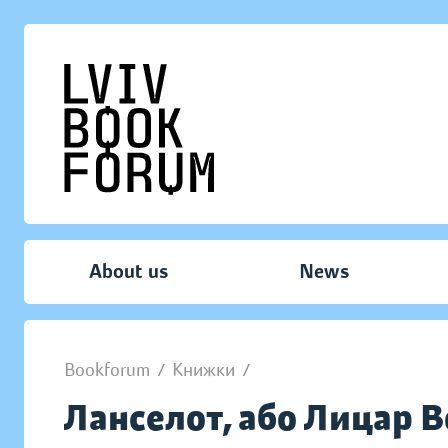
About us
News
Bookforum
/
Книжки
/
Ланселот, або Лицар В