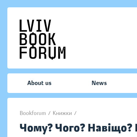
About us
News
Bookforum
/
Книжки
/
Чому? Чого? Навіщо?