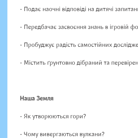
• Подає наочні відповіді на дитячі запитан
• Передбачає засвоєння знань в ігровій ф
• Пробуджує радість самостійних дослідж
• Містить ґрунтовно дібраний та перевіре
Наша Земля
• Як утворюються гори?
• Чому вивергаються вулкани?