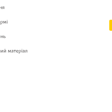
ня
ормі
ень
ний матеріал