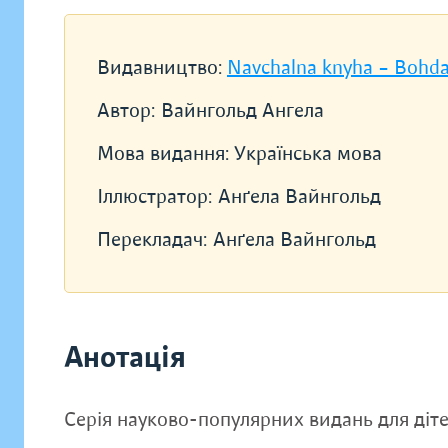
Видавництво:
Navchalna knyha – Bohd
Автор:
Вайнгольд Ангела
Мова видання:
Українська мова
Іллюстратор:
Анґела Вайнгольд
Перекладач:
Анґела Вайнгольд
Анотація
Серія науково-популярних видань для дітей