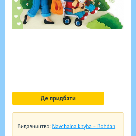
Де придбати
Видавництво:
Navchalna knyha – Bohdan