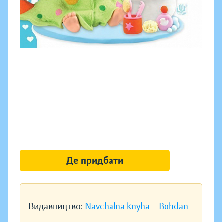
Де придбати
Видавництво:
Navchalna knyha – Bohdan