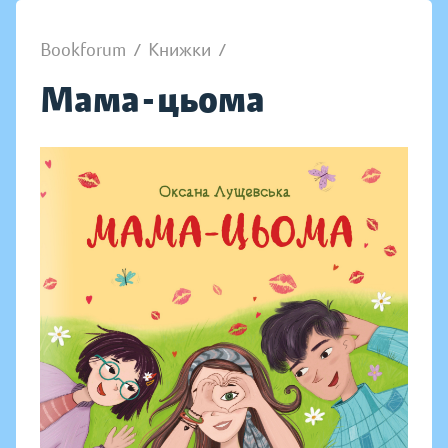
Bookforum
/
Книжки
/
Мама-цьома