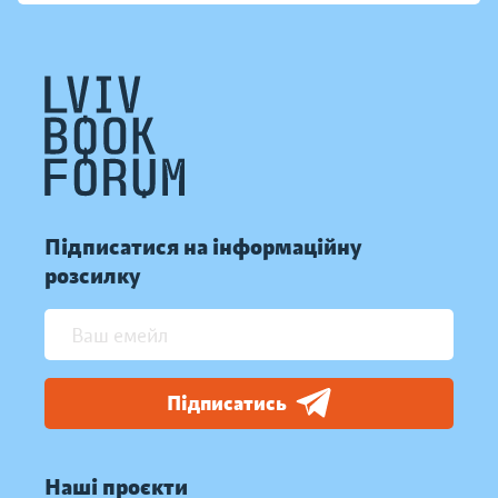
Підписатися на інформаційну
розсилку
Підписатись
Наші проєкти