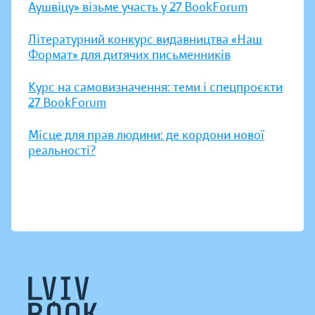
Аушвіцу» візьме участь у 27 BookForum
Літературний конкурс видавництва «Наш
Формат» для дитячих письменників
Курс на самовизначення: теми і спецпроєкти
27 BookForum
Місце для прав людини: де кордони нової
реальності?