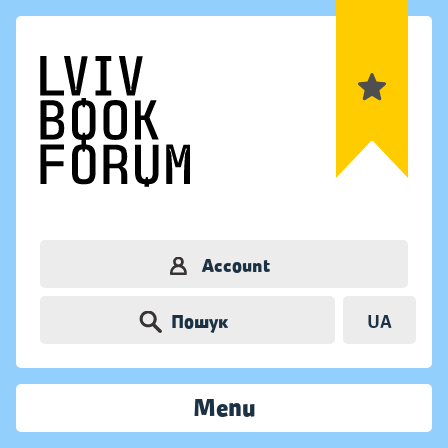
Account
Пошук
UA
Menu