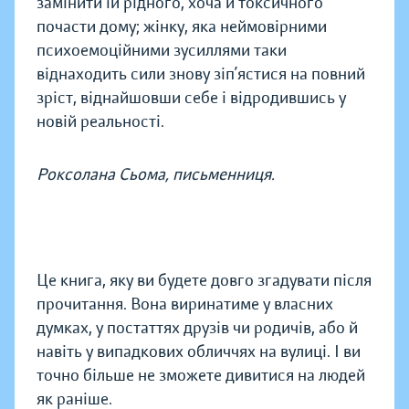
замінити їй рідного, хоча й токсичного
почасти дому; жінку, яка неймовірними
психоемоційними зусиллями таки
віднаходить сили знову зіп’ястися на повний
зріст, віднайшовши себе і відродившись у
новій реальності.
Роксолана Сьома, письменниця.
Це книга, яку ви будете довго згадувати після
прочитання. Вона виринатиме у власних
думках, у постаттях друзів чи родичів, або й
навіть у випадкових обличчях на вулиці. І ви
точно більше не зможете дивитися на людей
як раніше.