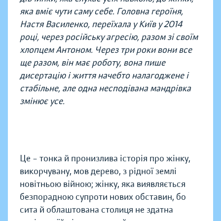
яка вміє чути саму себе. Головна героїня,
Настя Василенко, переїхала у Київ у 2014
році, через російську агресію, разом зі своїм
хлопцем Антоном. Через три роки вони все
ще разом, він має роботу, вона пише
дисертацію і життя начебто налагоджене і
стабільне, але одна несподівана мандрівка
змінює усе.
Це – тонка й пронизлива історія про жінку,
викорчувану, мов дерево, з рідної землі
новітньою війною; жінку, яка виявляється
безпорадною супроти нових обставин, бо
сита й облаштована столиця не здатна