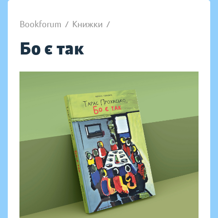
Bookforum
/
Книжки
/
Бо є так