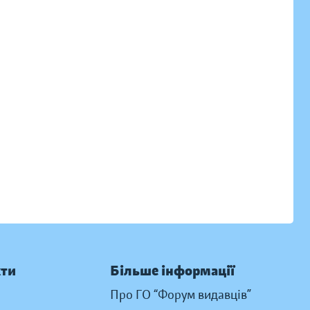
кти
Більше інформації
Про ГО “Форум видавців”