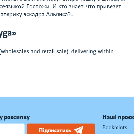
сеязыкой Госпожи. И кто знает, что привезет
атерику эскадра Альянса?..
yga»
wholesales and retail sale), delivering within
у розсилку
Наші проє
Bookmints
Підписатись