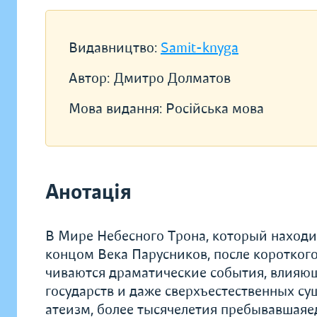
Видавництво:
Samit-knyga
Автор:
Дмитро Долматов
Мова видання:
Російська мова
Анотація
В Мире Небесного Трона, который находи
концом Века Парусников, после коротког
чиваются драматические события, влияющ
государств и даже сверхъестественных су
атеизм, более тысячелетия пребывавшаяе