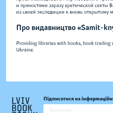
и пряностями заразу ерети­ческой секты В
из своей экспедиции к вновь открытому м
Про видавництво «Samit-kn
Providing libraries with books, book trading (
Ukraine.
Підписатися на інформаційн