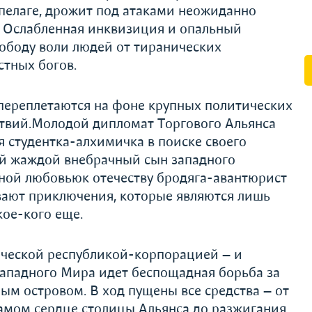
пелаге, дрожит под атаками неожиданно
в. Ослабленная инквизиция и опальный
о­боду воли людей от тиранических
стных богов.
ереплетаются на фоне крупных полити­ческих
ствий.Молодой дипломат Торгового Альянса
 студентка-алхимичка в поиске своего
ой жаждой внебрачный сын западного
тной любовьюк отечеству бродяга-авантюрист
ивают приключения, которые являются лишь
кое-кого еще.
ческой республикой-корпорацией — и
ападного Мира идет беспощадная борьба за
ым островом. В ход пущены все средства — от
амом сердце столицы Альянса до разжигания