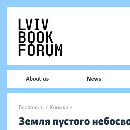
About us
News
Bookforum
/
Книжки
/
Земля пустого небосв