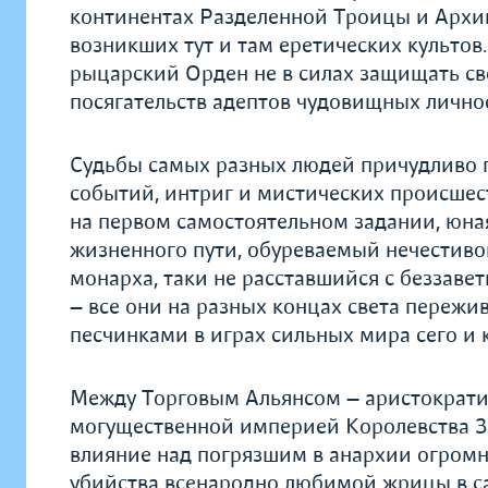
континентах Разделенной Троицы и Архи
возникших тут и там еретических культо
рыцарский Орден не в силах защищать св
посягательств адептов чудовищных лично
Судьбы самых разных людей причудливо п
событий, интриг и мистических происше
на первом самостоятельном задании, юная
жизненного пути, обуреваемый нечестив
монарха, таки не расставшийся с беззаве
— все они на разных концах света переж
песчинками в играх сильных мира сего и 
Между Торговым Альянсом — аристократи
могущественной империей Королевства З
влияние над погрязшим в анархии огромн
убийства всенародно любимой жрицы в с