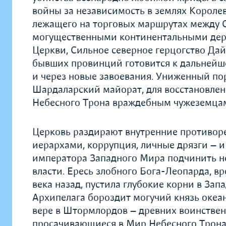
войны за независимость в землях Королев
лежащего на торговых маршрутах между 
могуществен­ными континентальными держ
Церкви, Сильное северное герцогство Дай
бывших провин­ций готовится к дальнейш
и через новые завоевания. Униженный п
Шардаларский майорат, для восстановлен
Небесного Трона враждебным чужеземца
Церковь раздирают внутренние противоре
иерархами, коррупция, личные дрязги — и
императора Западного Мира подчинить н
власти. Ересь злобного Бога-Леопарда, в
века назад, пусти­ла глубокие корни в Зап
Архипелага бороздит могучий князь океа
вере в Штормлордов — древних воинстве
просачивающиеся в Мир Не­бесного Трона