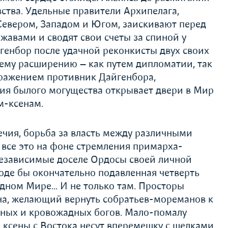
ства. Удельные правители Архипелага,
Севером, Западом и Югом, заискивают перед
авами и сводят свои счеты за спиной у
генбор после удачной реконкисты двух своих
ему расширению — как путем дипломатии, так
оражением противник Дайгенбора,
ия былого могущества открывает двери в Мир
м-ксенам.
чия, борьба за власть между различными
 все это на фоне стремления примарха-
езависимые доселе Ордосы своей личной
роде бы окончательно подавленная четверть
адном Мире... И не только там. Просторы
на, желающий вернуть собратьев-мореманов к
нных и кровожадных богов. Мало-помалу
 ксены с Востока несут вперемешку с шелками