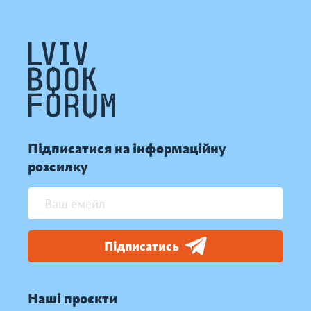
Підписатися на інформаційну
розсилку
Підписатись
Наші проєкти