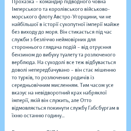
Прохазка – командир підводного човна
Імперського та королівського військово-
морського флоту Австро-Угорщини, чи не
найбільшої в історії сухопутної імперії майже
без виходу до моря. Він стикається під час
служби з безліччю неймовірних для
стороннього глядача подій – від отруєння
бензином до вибуху туалету та розлюченого
верблюда. На суходолі все теж відбувається
доволі непередбачувано – він стає мішенню
то турків, то розлючених родичів із
середньовічним мисленням. Тим часом усе
вказує на невідворотний крах набряклої
імперії, якій він служить, але Отто
відмовляється покинути службу Габсбургам в
їхню останню годину…