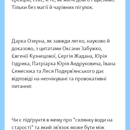
Тільки без магії й чарівних пігулок.
Дарка Озерна, як завжди легко, науково й
доказово, з цитатами Оксани Забужко,
Євгенії Кузнецової, Сергія Жадана, Юрія
Іздрика, Патріарха Юрія Андруховича, Івана
Семесюка та Леся Подерв’янського дає
відповіді на неочікувані та провокативні
питання:
Чи є підґрунтя в мему про "склянку води на
старості" та який зв’язок може бути між