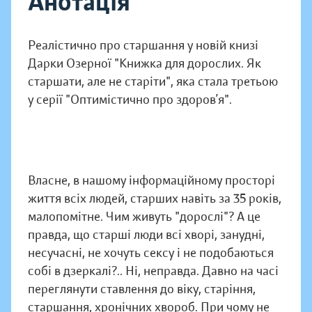
Анотація
Реалістично про старшання у новій книзі
Дарки Озерної "Книжка для дорослих. Як
старшати, але не старіти", яка стала третьою
у серії "Оптимістично про здоров’я".
Власне, в нашому інформаційному просторі
життя всіх людей, старших навіть за 35 років,
малопомітне. Чим живуть "дорослі"? А це
правда, що старші люди всі хворі, занудні,
несучасні, не хочуть сексу і не подобаються
собі в дзеркалі?.. Ні, неправда. Давно на часі
переглянути ставлення до віку, старіння,
старшання, хронічних хвороб. При чому не