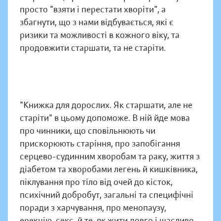
просто "взяти і перестати хворіти", а
збагнути, що з нами відбувається, які є
ризики та можливості в кожного віку, та
продовжити старшати, та не старіти.
"Книжка для дорослих. Як старшати, але не
старіти" в цьому допоможе. В ній йде мова
про чинники, що сповільнюють чи
прискорюють старіння, про запобігання
серцево-судинним хворобам та раку, життя з
діабетом та хворобами легень й кишківника,
піклування про тіло від очей до кісток,
психічний добробут, загальні та специфічні
поради з харчування, про менопаузу,
ерекцію, секс, й те, як жити довго і щасливо.