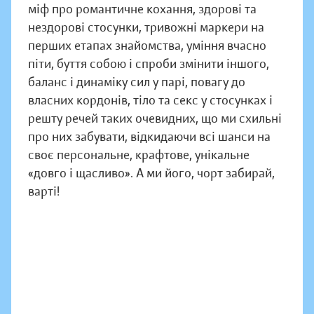
міф про романтичне кохання, здорові та
нездорові стосунки, тривожні маркери на
перших етапах знайомства, уміння вчасно
піти, буття собою і спроби змінити іншого,
баланс і динаміку сил у парі, повагу до
власних кордонів, тіло та секс у стосунках і
решту речей таких очевидних, що ми схильні
про них забувати, відкидаючи всі шанси на
своє персональне, крафтове, унікальне
«довго і щасливо». А ми його, чорт забирай,
варті!