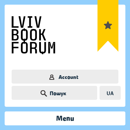
Account
Пошук
UA
Menu