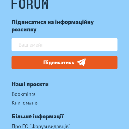
Підписатися на інформаційну
розсилку
Підписатись
Наші проєкти
Bookmints
Книгоманія
Більше інформації
Про ГО “Форум видавців”