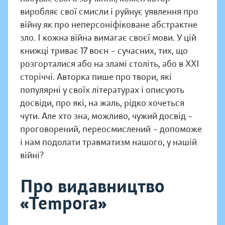
виробляє свої смисли і руйнує уявлення про
війну як про неперсоніфіковане абстрактне
зло. І кожна війна вимагає своєї мови. У цій
книжці триває 17 воєн – сучасних, тих, що
розгорталися або на зламі століть, або в XXI
сторіччі. Авторка пише про твори, які
популярні у своїх літературах і описують
досвіди, про які, на жаль, рідко хочеться
чути. Але хто зна, можливо, чужий досвід –
проговорений, переосмислений – допоможе
і нам подолати травматизм нашого, у нашій
війні?
Про видавництво
«Tempora»