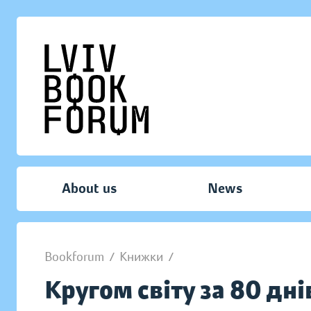
About us
News
Bookforum
/
Книжки
/
Кругом світу за 80 дні