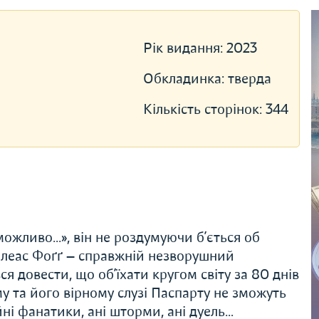
Рік видання:
2023
Обкладинка:
тверда
Кількість сторінок:
344
жливо...», він не роздумуючи б’ється об
Філеас Фоґґ — справжній незворушний
я довести, що об’їхати кругом світу за 80 днів
у та його вірному слузі Паспарту не зможуть
ійні фанатики, ані шторми, ані дуель…