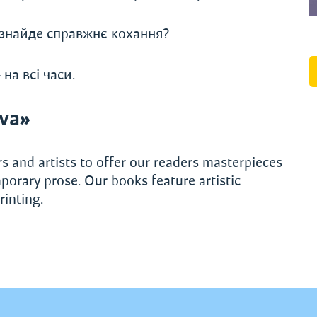
 знайде справжнє кохання?
на всі часи.
va»
s and artists to offer our readers masterpieces
porary prose. Our books feature artistic
rinting.