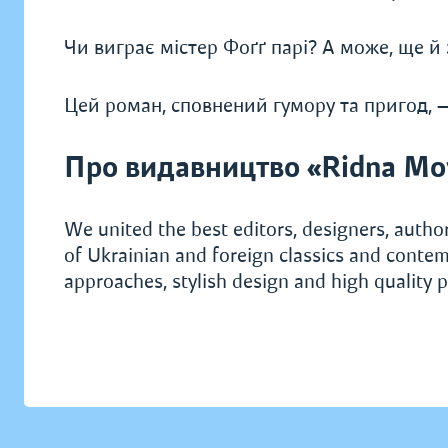
Чи виграє містер Фоґґ парі? А може, ще й
Цей роман, сповнений гумору та пригод, — 
Про видавництво «Ridna Mo
We united the best editors, designers, author
of Ukrainian and foreign classics and contem
approaches, stylish design and high quality p