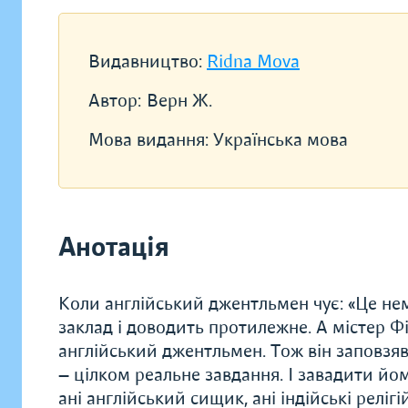
Видавництво:
Ridna Mova
Автор:
Верн Ж.
Мова видання:
Українська мова
Анотація
Коли англійський джентльмен чує: «Це немо
заклад і доводить протилежне. А містер 
англійський джентльмен. Тож він заповзявс
— цілком реальне завдання. І завадити йом
ані англійський сищик, ані індійські реліг