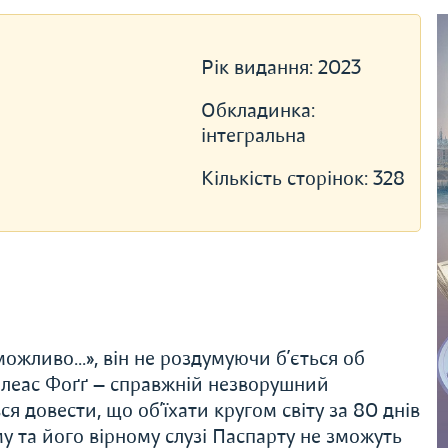
Рік видання:
2023
Обкладинка:
інтегральна
Кількість сторінок:
328
жливо...», він не роздумуючи б’ється об
Філеас Фоґґ — справжній незворушний
я довести, що об’їхати кругом світу за 80 днів
у та його вірному слузі Паспарту не зможуть