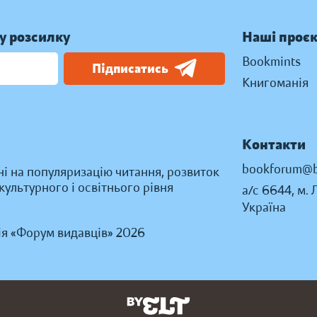
у розсилку
Наші проє
Bookmints
Підписатись
Книгоманія
Контакти
bookforum@b
ні на популяризацію читання, розвиток
ультурного і освітнього рівня
а/с 6644, м. 
Україна
ія «Форум видавців» 2026