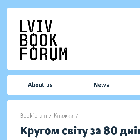
About us
News
Bookforum
/
Книжки
/
Кругом світу за 80 дні