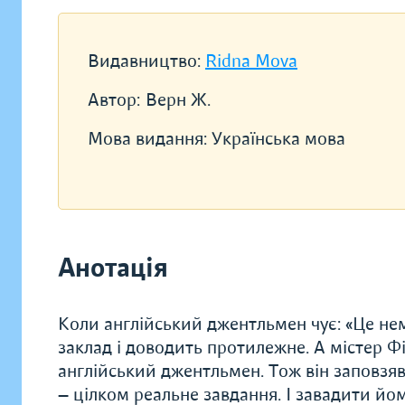
Видавництво:
Ridna Mova
Автор:
Верн Ж.
Мова видання:
Українська мова
Анотація
Коли англійський джентльмен чує: «Це немо
заклад і доводить протилежне. А містер 
англійський джентльмен. Тож він заповзявс
— цілком реальне завдання. І завадити йом