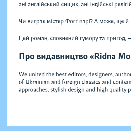
ані англійський сищик, ані індійські реліг
Чи виграє містер Фоґґ парі? А може, ще й
Цей роман, сповнений гумору та пригод, — 
Про видавництво «Ridna Mo
We united the best editors, designers, author
of Ukrainian and foreign classics and contem
approaches, stylish design and high quality p