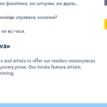
ійні фанатики, ані шторми, ані дуель…
 знайде справжнє кохання?
на всі часи.
va»
s and artists to offer our readers masterpieces
porary prose. Our books feature artistic
rinting.