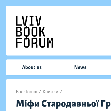
About us
News
Bookforum
/
Книжки
/
Міфи Стародавньої Гр