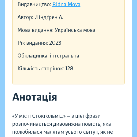
Видавництво:
Ridna Mova
Автор:
Ліндґрен А.
Мова видання:
Українська мова
Рік видання:
2023
Обкладинка:
інтегральна
Кількість сторінок:
128
Анотація
«У місті Стокгольмі…» — з цієї фрази
розпочинається дивовижна повість, яка
полюбилася малятам усього світу і, як не