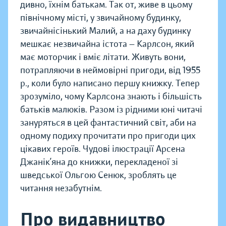
дивно, їхнім батькам. Так от, живе в цьому
північному місті, у звичайному будинку,
звичайнісінький Малий, а на даху будинку
мешкає незвичайна істота — Карлсон, який
має моторчик і вміє літати. Живуть вони,
потрапляючи в неймовірні пригоди, від 1955
р., коли було написано першу книжку. Тепер
зрозуміло, чому Карлсона знають і більшість
батьків малюків. Разом із рідними юні читачі
зануряться в цей фантастичний світ, аби на
одному подиху прочитати про пригоди цих
цікавих героїв. Чудові ілюстрації Арсена
Джанік’яна до книжки, перекладеної зі
шведської Ольгою Сенюк, зроблять це
читання незабутнім.
Про видавництво