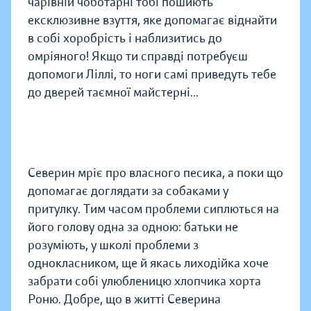
чарівній чоботарні тобі пошиють
ексклюзивне взуття, яке допомагає віднайти
в собі хоробрість і наблизитись до
омріяного! Якщо ти справді потребуєш
допомоги Ліллі, то ноги самі приведуть тебе
до дверей таємної майстерні...
Северин мріє про власного песика, а поки що
допомагає доглядати за собаками у
притулку. Тим часом проблеми сиплються на
його голову одна за одною: батьки не
розуміють, у школі проблеми з
однокласником, ще й якась лиходійка хоче
забрати собі улюбленицю хлопчика хорта
Роню. Добре, що в житті Северина