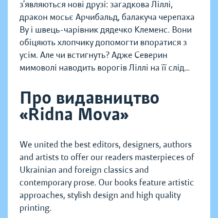
з’являються нові друзі: загадкова Ліллі,
дракон мосьє Арчибальд, балакуча черепаха
Ву і швець-чарівник дядечко Клеменс. Вони
обіцяють хлопчику допомогти впоратися з
усім. Але чи встигнуть? Адже Северин
мимоволі наводить ворогів Ліллі на її слід…
Про видавництво
«Ridna Mova»
We united the best editors, designers, authors
and artists to offer our readers masterpieces of
Ukrainian and foreign classics and
contemporary prose. Our books feature artistic
approaches, stylish design and high quality
printing.