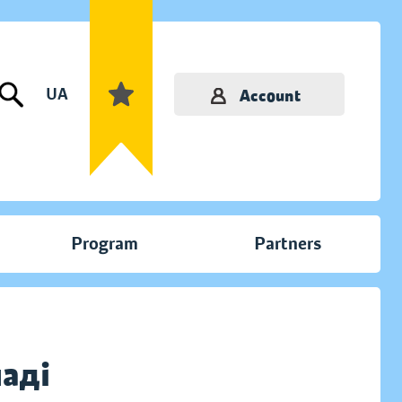
UA
Account
Program
Partners
паді