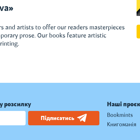
va»
s and artists to offer our readers masterpieces
porary prose. Our books feature artistic
rinting.
у розсилку
Наші проє
Bookmints
Підписатись
Книгоманія