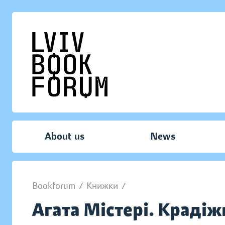
About us
News
Bookforum
/
Книжки
/
Агата Містері. Крадіж