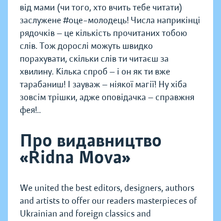
від мами (чи того, хто вчить тебе читати)
заслужене #оце–молодець! Числа наприкінці
рядочків — це кількість прочитаних тобою
слів. Тож дорослі можуть швидко
порахувати, скільки слів ти читаєш за
хвилину. Кілька спроб — і он як ти вже
тарабаниш! І зауваж — ніякої магії! Ну хіба
зовсім трішки, адже оповідачка — справжня
фея!..
Про видавництво
«Ridna Mova»
We united the best editors, designers, authors
and artists to offer our readers masterpieces of
Ukrainian and foreign classics and