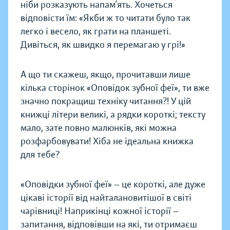
ніби розказують напам’ять. Хочеться
відповісти їм: «Якби ж то читати було так
легко і весело, як грати на планшеті.
Дивіться, як швидко я перемагаю у грі!»
А що ти скажеш, якщо, прочитавши лише
кілька сторінок «Оповідок зубної феї», ти вже
значно покращиш техніку читання?! У цій
книжці літери великі, а рядки короткі; тексту
мало, зате повно малюнків, які можна
розфарбовувати! Хіба не ідеальна книжка
для тебе?
«Оповідки зубної феї» — це короткі, але дуже
цікаві історії від найталановитішої в світі
чарівниці! Наприкінці кожної історії —
запитання, відповівши на які, ти отримаєш