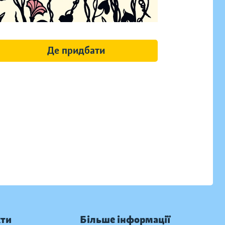
Де придбати
кти
Більше інформації