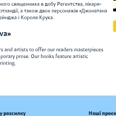
ного священника в добу Регентства, лікаря-
Шотландії, а також двох персонажів «Джонатана
ейнджа і Короля Крука.
va»
s and artists to offer our readers masterpieces
porary prose. Our books feature artistic
rinting.
у розсилку
Наші проє