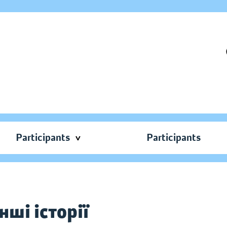
Participants
Participants
нші історії