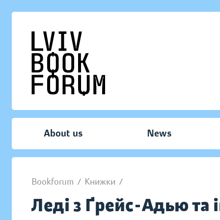
About us
News
Bookforum
/
Книжки
/
Леді з Ґрейс-Адью та і