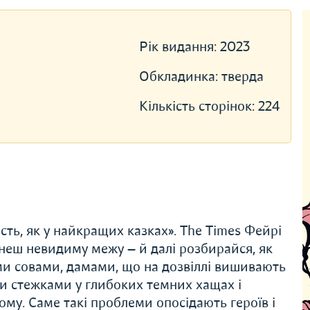
Рік видання:
2023
Обкладинка:
тверда
Кількість сторінок:
224
сть, як у найкращих казках». The Times Фейрі
тнеш невидиму межу — й далі розбирайся, як
и совами, дамами, що на дозвіллі вишивають
и стежками у глибоких темних хащах і
му. Саме такі проблеми опосідають героїв і