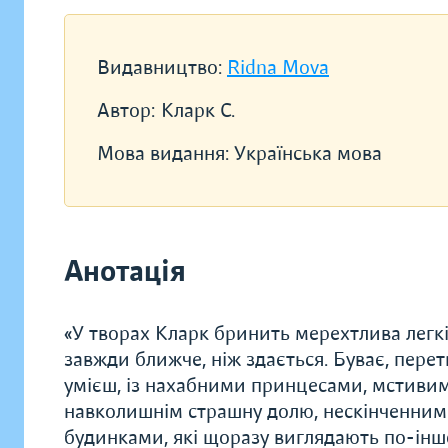
Видавництво:
Ridna Mova
Автор:
Кларк С.
Мова видання:
Українська мова
Анотація
«У творах Кларк бринить мерехтлива легкі
завжди ближче, ніж здається. Буває, пере
умієш, із нахабними принцесами, мстивим
навколишнім страшну долю, нескінченним
будинками, які щоразу виглядають по-іншо