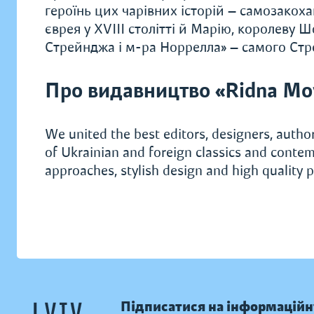
героїнь цих чарівних історій — самозакоха
єврея у XVIII столітті й Марію, королеву 
Стрейнджа і м-ра Норрелла» — самого Стр
Про видавництво «Ridna Mo
We united the best editors, designers, author
of Ukrainian and foreign classics and contem
approaches, stylish design and high quality p
Підписатися на інформаційн