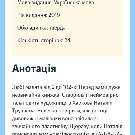
Мова видання:
Українська мова
Рік видання:
2019
Обкладинка:
тверда
Кількість сторінок:
24
Анотація
Любі малята від 2 до 102-х! Перед вами дуже
незвичайна книжка! Створила її неймовірно
талановита художниця з Харкова Наталія
Трушкіна. Нелегко повірити, але всі оці
дивовижні малюнки вона зліпила зі
звичайного пластиліну! Щоразу, коли Наталія
присилала нам нову ілюстрацію, в «А-БА-БА-