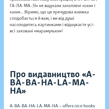
ГА-ЛА-МА-ЗІ» не вщухали захоплені «охи» і
«ахи»... Віримо, що ця пречудова книжка
сподобається й вам, і ви від душі
насолодитесь картинками і відшукаєте усі-
всі заховані «марамульки»!
Про видавництво «A-
BA-BA-HA-LA-MA-
HA»
A-BA-BA-HA-LA-MA-HA — offers nice books