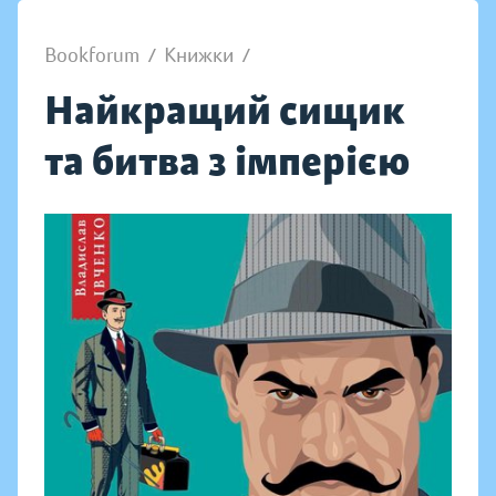
Bookforum
/
Книжки
/
Найкращий сищик
та битва з імперією