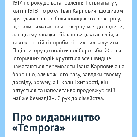
1917-го року до встановлення Гетьманату у
квітні 1918-го року. Іван Карпович, що дивом
врятувався після більшовицького розстрілу,
щосили намагається повернутися до родини,
але цьому заважає більшовицька агресія, а
також постійні спроби різних сил залучити
Підіпригору до політичної боротьби. Жорна
історичних подій крутяться все швидше і
намагаються перемолоти Івана Карповича на
борошно, але кожного разу, завдяки своєму
досвіду, розуму, а інколи і хитрості, він
рятується та наполегливо продовжує свій
майже безнадійний рух до сімейства.
Про видавництво
«Tempora»