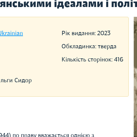
иянськими ідеалами і пол
Ukrainian
Рік видання:
2023
Обкладинка:
тверда
Кількість сторінок:
416
 Ольги Сидор
4) по праву вважається однією з