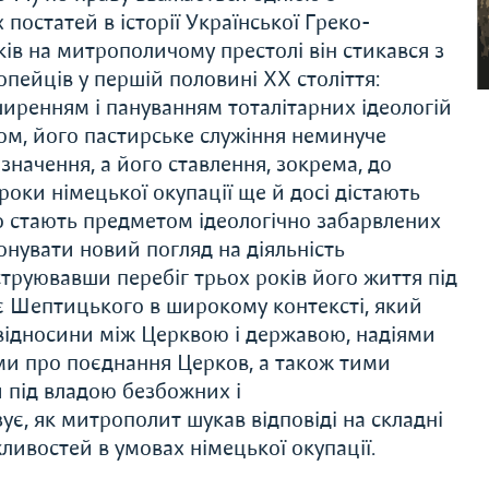
постатей в історії Української Греко-
ків на митрополичому престолі він стикався з
опейців у першій половині ХХ століття:
ширенням і пануванням тоталітарних ідеологій
ком, його пастирське служіння неминуче
значення, а його ставлення, зокрема, до
роки німецької окупації ще й досі дістають
о стають предметом ідеологічно забарвлених
онувати новий погляд на діяльність
струювавши перебіг трьох років його життя під
є Шептицького в широкому контексті, який
відносини між Церквою і державою, надіями
ями про поєднання Церков, а також тими
 під владою безбожних і
є, як митрополит шукав відповіді на складні
ливостей в умовах німецької окупації.