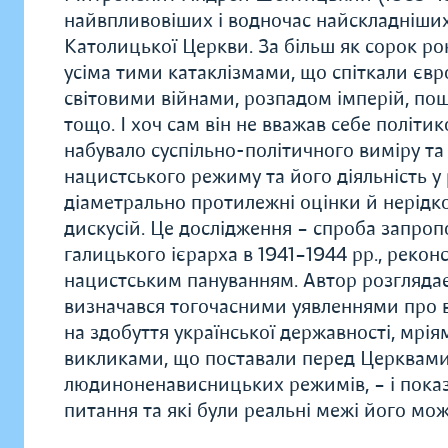
найвпливовіших і водночас найскладніших 
Католицької Церкви. За більш як сорок ро
усіма тими катаклізмами, що спіткали євр
світовими війнами, розпадом імперій, по
тощо. І хоч сам він не вважав себе політи
набувало суспільно-політичного виміру та 
нацистського режиму та його діяльність у 
діаметрально протилежні оцінки й нерідк
дискусій. Це дослідження – спроба запроп
галицького ієрарха в 1941–1944 рр., рекон
нацистським пануванням. Автор розгляда
визначався тогочасними уявленнями про 
на здобуття української державності, мрі
викликами, що поставали перед Церквами
людиноненависницьких режимів, – і показу
питання та які були реальні межі його мож