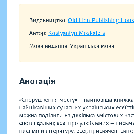
Видавництво:
Old Lion Publishing Hou
Автор:
Kostyantyn Moskalets
Мова видання:
Українська мова
Анотація
«Спорудження мосту» — найновіша книжка
найцікавіших сучасних українських есеїстів
можна поділити на декілька змістових час­
споглядальні; есеї про улюблених — письме
письмо й літературу; есеї, присвячені світ