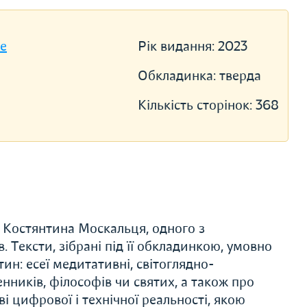
se
Рік видання:
2023
Обкладинка:
тверда
Кількість сторінок:
368
 Костянтина Москальця, одного з
. Тексти, зібрані під її обкладинкою, умовно
тин: есеї медитативні, світоглядно-
нників, філософів чи святих, а також про
ові цифрової і технічної реальності, якою