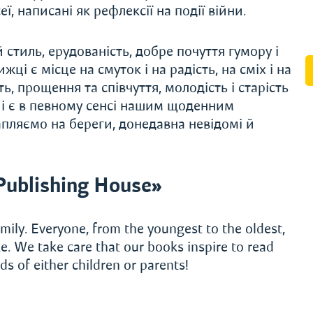
сеї, написані як рефлексії на події війни.
стиль, ерудованість, доб­ре почуття гумору і
жці є місце на смуток і на радість, на сміх і на
ть, прощення та співчуття, молодість і старість
 і є в певному сенсі нашим щоденним
пляємо на береги, донедавна невідомі й
Publishing House»
mily. Everyone, from the youngest to the oldest,
e. We take care that our books inspire to read
s of either children or parents!