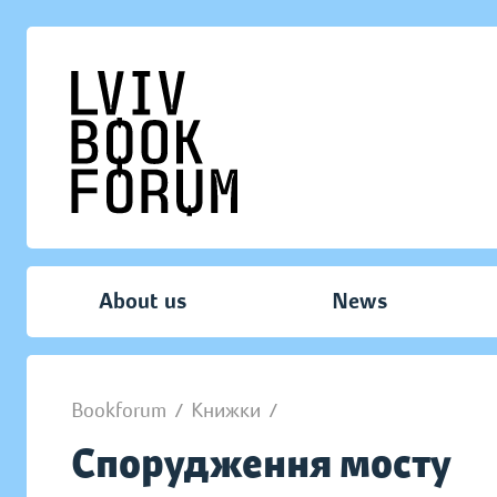
About us
News
Bookforum
/
Книжки
/
Спорудження мосту