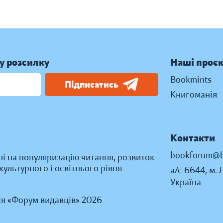
у розсилку
Наші проє
Bookmints
Підписатись
Книгоманія
Контакти
bookforum@b
ні на популяризацію читання, розвиток
ультурного і освітнього рівня
а/с 6644, м. 
Україна
ія «Форум видавців» 2026