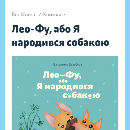
Bookforum
/
Книжки
/
Лео-Фу, або Я
народився собакою