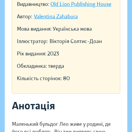
Видавництво:
Old Lion Publishing House
Автор:
Valentina Zahabura
Мова видання:
Українська мова
Іллюстратор:
Вікторія Солтис-Доан
Рік видання:
2023
Обкладинка:
тверда
Кількість сторінок:
80
Анотація
Маленький бульдог Лео живе у родині, де
його всі люблять. Він теж виявляє свою