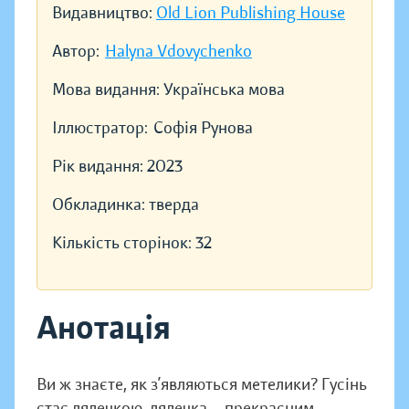
Видавництво:
Old Lion Publishing House
Автор:
Halyna Vdovychenko
Мова видання:
Українська мова
Іллюстратор:
Софія Рунова
Рік видання:
2023
Обкладинка:
тверда
Кількість сторінок:
32
Анотація
Ви ж знаєте, як з’являються метелики? Гусінь
стає лялечкою, лялеч­ка — прекрасним