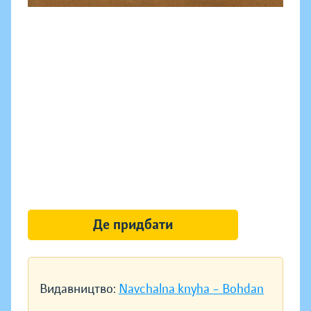
Де придбати
Видавництво:
Navchalna knyha – Bohdan