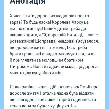
Анотація
Хочеш стати дорослою людиною просто
зараз? Та будь ласка! Королева Хаосу це
миттю організує! Іншим дітям треба до
школи ходити, а їй, дорослій Наталці, — лише
розважайся! Щоправда, невдовзі з’ясувалося,
що доросле життя — не мед. Десь треба
брати гроші, які швидко закінчуються, та ще
й приглядати за молодшим братиком
Петриком… Вона й гадки не мала, що дорослі
мають цілу купу обов’язків…
Якщо раніше задля здійснення своєї мрії про
доросле життя Наталка ладна була віддати
що завгодно, а не лише старий годинник, то
тепер вона за будь-яку ціну хотіла