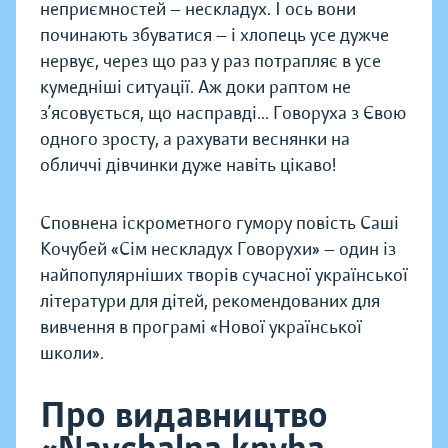
неприємностей — нескладух. І ось вони
починають збуватися — і хлопець усе дужче
нервує, через що раз у раз потрапляє в усе
кумедніші ситуації. Аж доки раптом не
з’ясовується, що насправді... Говоруха з Євою
одного зросту, а рахувати веснянки на
обличчі дівчинки дуже навіть цікаво!
Сповнена іскрометного гумору повість Саші
Кочубей «Сім нескладух Говорухи» — один із
найпопулярніших творів сучасної української
літератури для дітей, рекомендованих для
вивчення в програмі «Нової української
школи».
Про видавництво