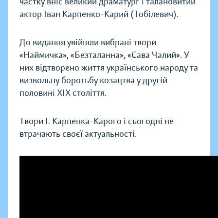
частку вніс великий драматург і талановитий
актор Іван Карпенко-Карий (Тобілевич).
До видання увійшли вибрані твори
«Наймичка», «Безталанна», «Сава Чалий». У
них відтворено життя українського народу та
визвольну боротьбу козацтва у другій
половині XIX століття.
Твори І. Карпенка-Карого і сьогодні не
втрачають своєї актуальності.