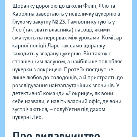
Щоранку дорогою до школи Філіп, Фло та
Кароліна завертають у невеличку цукерню в
Глухому закутку № 23. Там вони купують у
Лео (так звати власника) ласощі, якими
смакують на перервах між уроками. Комісар
карної поліції Ларс так само щоранку
заходить у згадану цукерню. Він також є
страшенним ласуном, а найбільше полюбляє
цукерки з локрицею. Проте їх поєднує не
лише любов до солодощів, а й пристрасть до
розслідування найзаплутаніших злочинів. У
детективної команди «Локриця», як вони
себе назвали, є навіть власний офіс, де вони
зустрічаються, — голуб’ятня під дахом
цукерні Лео.
Про видавництво