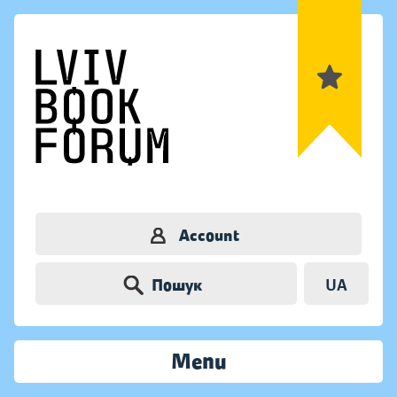
Account
Пошук
UA
Menu