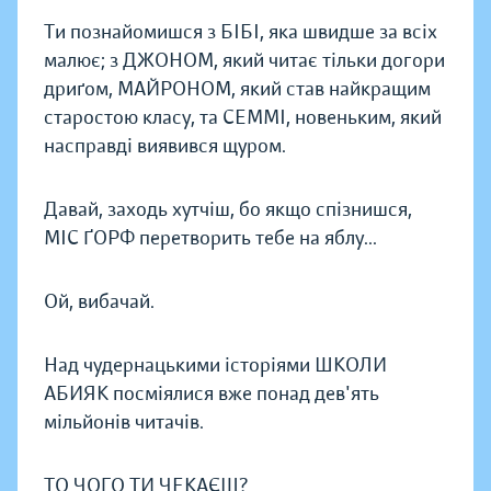
Ти познайомишся з БІБІ, яка швидше за всіх
малює; з ДЖОНОМ, який читає тільки догори
дриґом, МАЙРОНОМ, який став найкращим
старостою класу, та СЕММІ, новеньким, який
насправді виявився щуром.
Давай, заходь хутчіш, бо якщо спізнишся,
МІС ҐОРФ перетворить тебе на яблу...
Ой, вибачай.
Над чудернацькими історіями ШКОЛИ
АБИЯК посміялися вже понад дев'ять
мільйонів читачів.
ТО ЧОГО ТИ ЧЕКАЄШ?