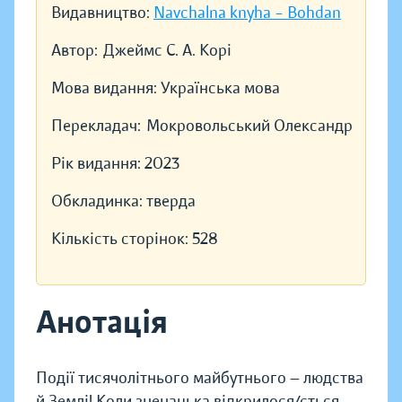
Видавництво:
Navchalna knyha – Bohdan
Автор:
Джеймс С. А. Корі
Мова видання:
Українська мова
Перекладач:
Мокровольський Олександр
Рік видання:
2023
Обкладинка:
тверда
Кількість сторінок:
528
Анотація
Події тисячолітнього майбутнього — людства
й Землі! Коли зненацька відкрилося/ється