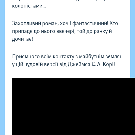
колоністами…
Захопливий роман, хоч і фантастичний! Хто
припаде до нього ввечері, той до ранку й
дочитає!
Приємного всім контакту з майбутнім землян
у цій чудовій версії від Джеймса С. А. Корі!