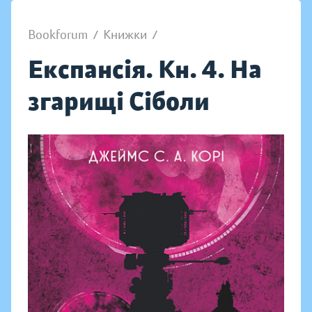
Bookforum
/
Книжки
/
Експансія. Кн. 4. На
згарищі Сіболи