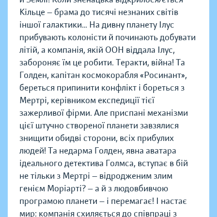
Кільце — брама до тисячі незнаних світів
іншої галактики… На дивну планету Ілус
прибувають колоністи й починають добувати
літій, а компанія, якій ООН віддала Ілус,
забороняє їм це робити. Теракти, війна! Та
Голден, капітан космокорабля «Росинант»,
береться припинити конфлікт і бореться з
Мертрі, керівником експедиції тієї
зажерливої фірми. Але приспані механізми
цієї штучно створеної планети завзялися
знищити обидві сторони, всіх прибулих
людей! Та недарма Голден, явна аватара
ідеального детектива Голмса, вступає в бій
не тільки з Мертрі — відродженим злим
генієм Моріарті? — а й з людовбивчою
програмою планети — і перемагає! І настає
мир: компанія схиляється до співпраці з