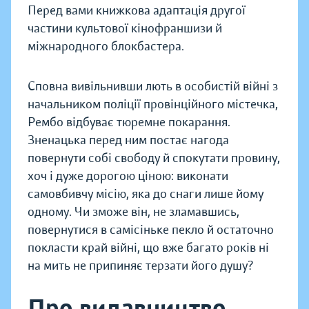
Перед вами книжкова адаптація другої
частини культової кінофраншизи й
міжнародного блокбастера.
Сповна вивільнивши лють в особистій війні з
начальником поліції провінційного містечка,
Рембо відбуває тюремне покарання.
Зненацька перед ним постає нагода
повернути собі свободу й спокутати провину,
хоч і дуже дорогою ціною: виконати
самовбивчу місію, яка до снаги лише йому
одному. Чи зможе він, не зламавшись,
повернутися в самісіньке пекло й остаточно
покласти край війні, що вже багато років ні
на мить не припиняє терзати його душу?
Про видавництво