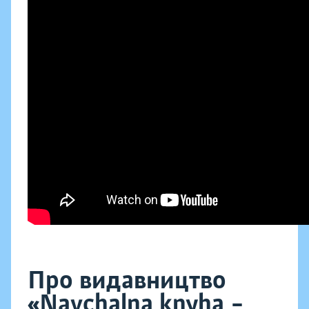
Про видавництво
«Navchalna knyha –