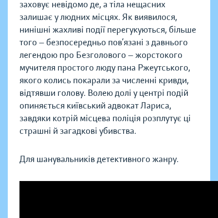
заховує невідомо де, а тіла нещасних
залишає у людних місцях. Як виявилося,
нинішні жахливі події перегукуються, більше
того — безпосередньо пов’язані з давнього
легендою про Безголового — жорстокого
мучителя простого люду пана Ржеутського,
якого колись покарали за численні кривди,
відтявши голову. Волею долі у центрі подій
опиняється київський адвокат Лариса,
завдяки котрій місцева поліція розплутує ці
страшні й загадкові убивства.
Для шанувальників детективного жанру.