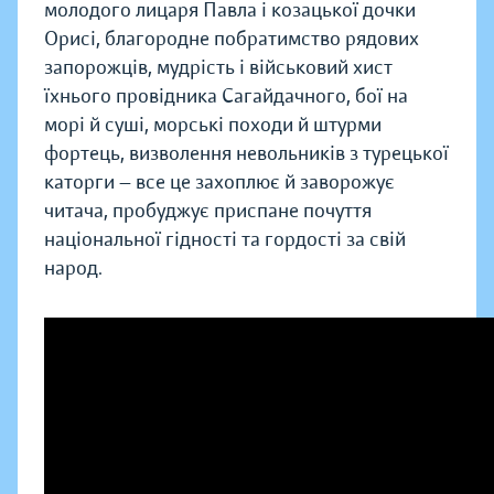
молодого лицаря Павла і козацької дочки
Орисі, благородне побратимство рядових
запорожців, мудрість і військовий хист
їхнього провідника Сагайдачного, бої на
морі й суші, морські походи й штурми
фортець, визволення невольників з турецької
каторги — все це захоплює й заворожує
читача, пробуджує приспане почуття
національної гідності та гордості за свій
народ.