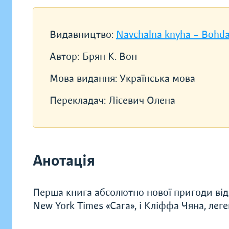
Видавництво:
Navchalna knyha – Bohd
Автор:
Брян К. Вон
Мова видання:
Українська мова
Перекладач:
Лісевич Олена
Анотація
Перша книга абсолютно нової пригоди від 
New York Times «Сага», і Кліффа Чяна, ле