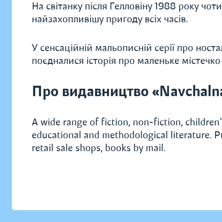
На світанку після Гелловіну 1988 року чот
найзахопливішу пригоду всіх часів.
У сенсаційній мальописній серії про носта
поєдналися історія про маленьке містечко
Про видавництво «Navchaln
A wide range of fiction, non-fiction, children's
educational and methodological literature. P
retail sale shops, books by mail.