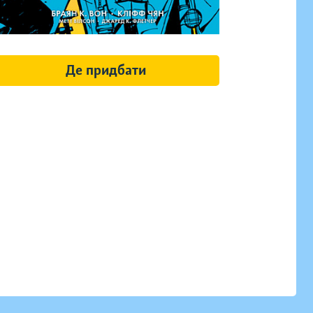
Де придбати