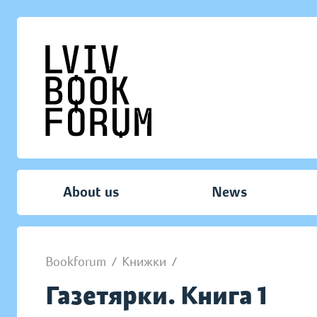
About us
News
Bookforum
/
Книжки
/
Газетярки. Книга 1