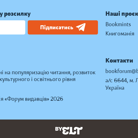
у розсилку
Наші проє
Bookmints
Підписатись
Книгоманія
Контакти
bookforum@b
ні на популяризацію читання, розвиток
ультурного і освітнього рівня
а/с 6644, м. 
Україна
ія «Форум видавців» 2026