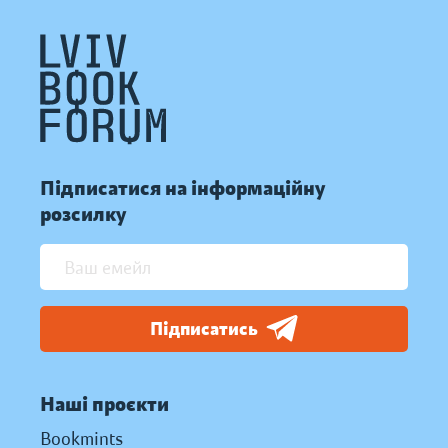
Підписатися на інформаційну
розсилку
Підписатись
Наші проєкти
Bookmints