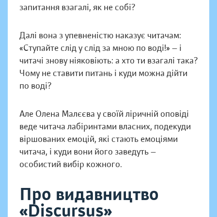
запитання взагалі, як не собі?
Далі вона з упевненістю наказує читачам:
«Ступайте слід у слід за мною по воді!» — і
читачі знову ніяковіють: а хто ти взагалі така?
Чому не ставити питань і куди можна дійти
по воді?
Але Олена Малєєва у своїй ліричній оповіді
веде читача лабіринтами власних, подекуди
віршованих емоцій, які стають емоціями
читача, і куди вони його заведуть —
особистий вибір кожного.
Про видавництво
«Discursus»