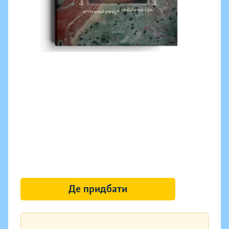
Де придбати