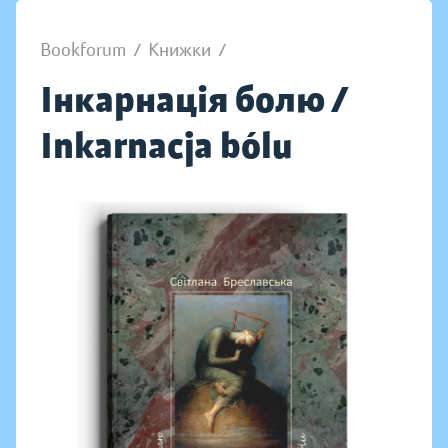
Bookforum
/
Книжки
/
Інкарнація болю /
Inkarnacja bólu