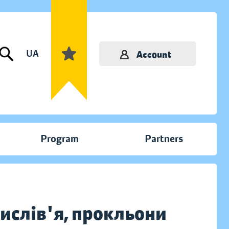
UA
Account
Program
Partners
рислів'я, прокльони