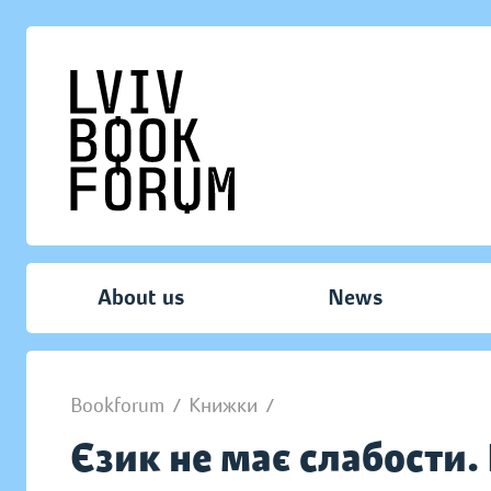
About us
News
Bookforum
/
Книжки
/
Єзик не має слабости.