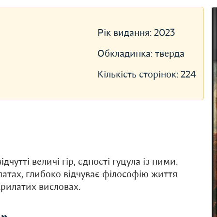
Рік видання:
2023
Обкладинка:
тверда
Кількість сторінок:
224
чутті величі гір, єдності гуцула із ними.
атах, глибоко відчуває філософію життя
крилатих висловах.
s»