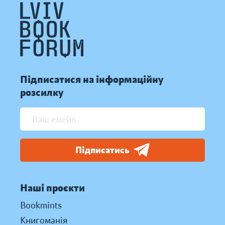
Підписатися на інформаційну
розсилку
Підписатись
Наші проєкти
Bookmints
Книгоманія