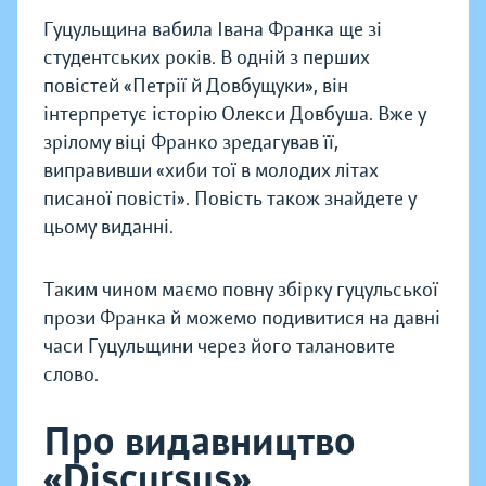
Гуцульщина вабила Івана Франка ще зі
студентських років. В одній з перших
повістей «Петрії й Довбущуки», він
інтерпретує історію Олекси Довбуша. Вже у
зрілому віці Франко зредагував її,
виправивши «хиби тої в молодих літах
писаної повісті». Повість також знайдете у
цьому виданні.
Таким чином маємо повну збірку гуцульської
прози Франка й можемо подивитися на давні
часи Гуцульщини через його талановите
слово.
Про видавництво
«Discursus»