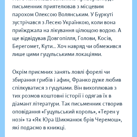
письменник приятелював з місцевим
парохом Олексою Волянським. У Буркуті
зустрічався з Лесею Українкою, коли вона
приїжджала на лікування цілющою водою. А
ще відвідував Довгопілля, Голови, Косів,
Берегомет, Кути… Хоч навряд чи обмежився
лише цими гуцульськими локаціями.
Окрім приємних занять ловлі форелі чи
збирання грибів і афин, Франко дуже любив
спілкуватися з гуцулами. Він вихоплював з
тих розмов коштовні історії і одягав їх в
діамант літератури. Так письменник створив
оповідання «Гуцульський король», «Терен у
нозі» та «Як Юра Шикманюк брів Черемош»,
які подаємо в книжці.