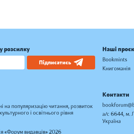
у розсилку
Наші проє
Bookmints
Підписатись
Книгоманія
Контакти
bookforum@b
ні на популяризацію читання, розвиток
ультурного і освітнього рівня
а/с 6644, м. 
Україна
ія «Форум видавців» 2026