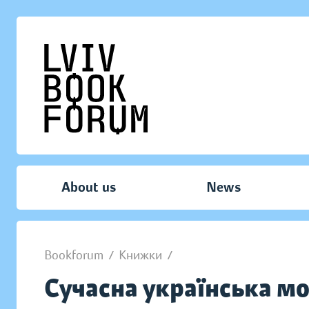
About us
News
Bookforum
/
Книжки
/
Сучасна українська мо