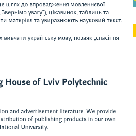
 це шлях до впровадження мовленнєвої
„Звернімо увагу”), цікавинок, таблиць та
ти матеріял та увиразнюють науковий текст.
их вивчати українську мову, позаяк „спасіння
 House of Lviv Polytechnic
ction and advertisement literature. We provide
istribution of publishing products in our own
ational University.