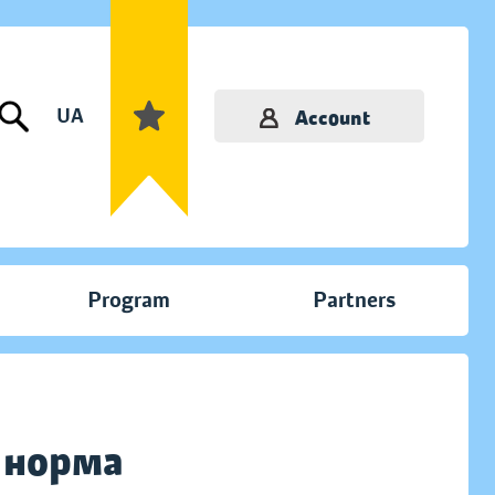
UA
Account
Program
Partners
, норма