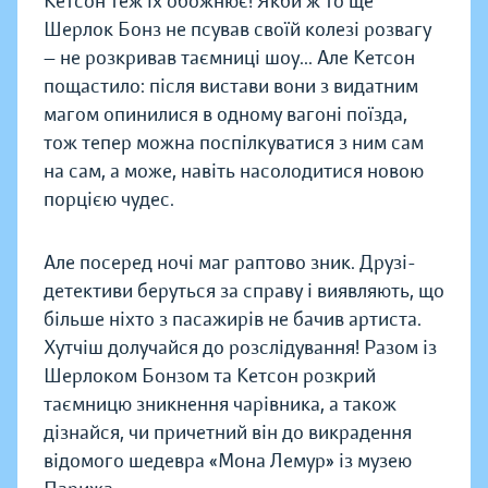
Кетсон теж їх обожнює! Якби ж то ще
Шерлок Бонз не псував своїй колезі розвагу
— не розкривав таємниці шоу... Але Кетсон
пощастило: після вистави вони з видатним
магом опинилися в одному вагоні поїзда,
тож тепер можна поспілкуватися з ним сам
на сам, а може, навіть насолодитися новою
порцією чудес.
Але посеред ночі маг раптово зник. Друзі-
детективи беруться за справу і виявляють, що
більше ніхто з пасажирів не бачив артиста.
Хутчіш долучайся до розслідування! Разом із
Шерлоком Бонзом та Кетсон розкрий
таємницю зникнення чарівника, а також
дізнайся, чи причетний він до викрадення
відомого шедевра «Мона Лемур» із музею