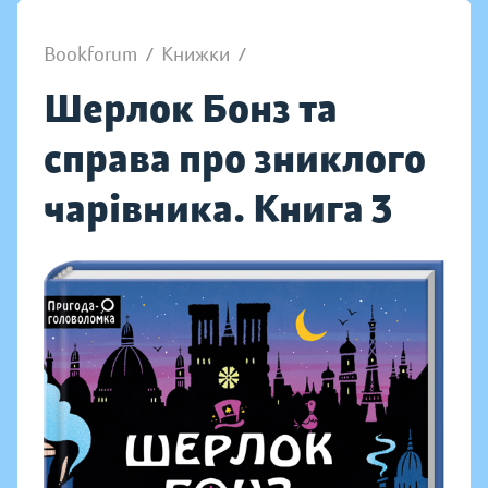
Bookforum
/
Книжки
/
Шерлок Бонз та
справа про зниклого
чарівника. Книга 3