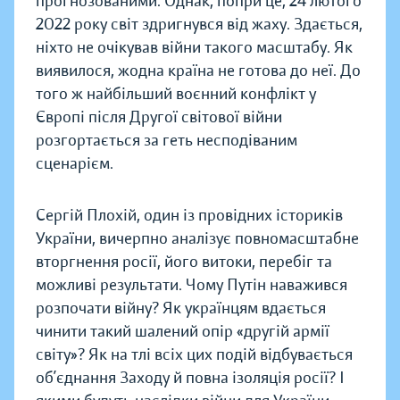
прогнозованими. Однак, попри це, 24 лютого
2022 року світ здригнувся від жаху. Здається,
ніхто не очікував війни такого масштабу. Як
виявилося, жодна країна не готова до неї. До
того ж найбільший воєнний конфлікт у
Європі після Другої світової війни
розгортається за геть несподіваним
сценарієм.
Сергій Плохій, один із провідних істориків
України, вичерпно аналізує повномасштабне
вторгнення росії, його витоки, перебіг та
можливі результати. Чому Путін наважився
розпочати війну? Як українцям вдається
чинити такий шалений опір «другій армії
світу»? Як на тлі всіх цих подій відбувається
об’єднання Заходу й повна ізоляція росії? І